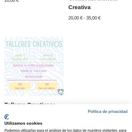
20,00
€
Creativa
20,00
€
-
35,00
€
Talleres Creativos:
Política de privacidad
Taller de Arte//Fiesta
Canaria
Utilizamos cookies
Podemos utilizarlas para el análisis de los datos de nuestros visitantes, para